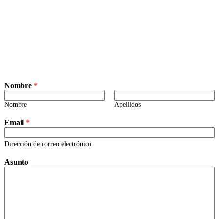
Nombre
*
Nombre
Apellidos
N
Email
*
o
m
b
Dirección de correo electrónico
r
e
Asunto
A
s
u
n
t
o